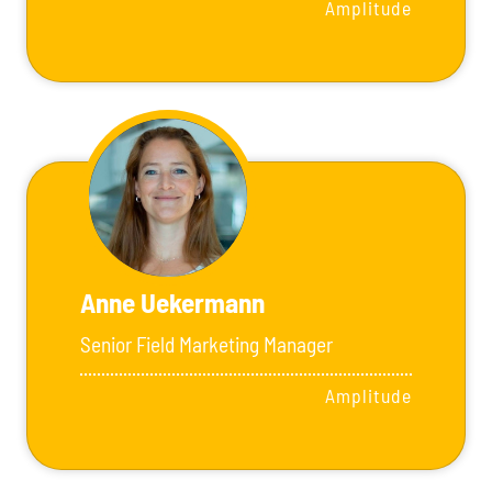
Amplitude
Anne Uekermann
Senior Field Marketing Manager
Amplitude