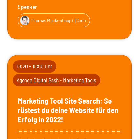
Speaker
Thomas Mockenhaupt
| Canto
10:20 - 10:50 Uhr
Agenda Digital Bash - Marketing Tools
Marketing Tool Site Search: So
rüstest du deine Website für den
Erfolg in 2022!