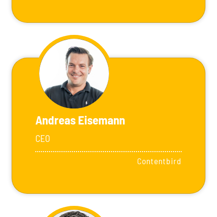
Andreas Eisemann
CEO
Contentbird