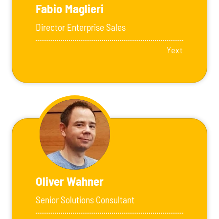
Fabio Maglieri
Director Enterprise Sales
Yext
Oliver Wahner
Senior Solutions Consultant