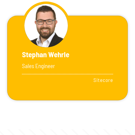
Stephan Wehrle
Sales Engineer
Sitecore