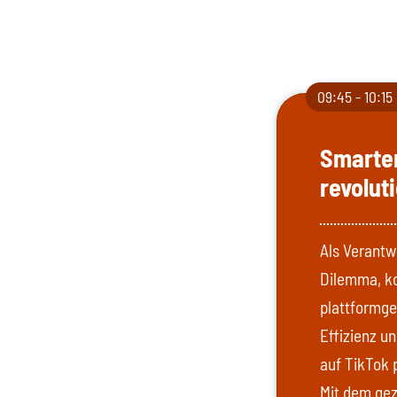
09:45 - 10:15
Smarter
revolut
Als Verantw
Dilemma, ko
plattformge
Effizienz u
auf TikTok 
Mit dem gez