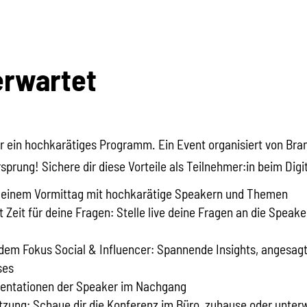
erwartet
 dir ein hochkarätiges Programm. Ein Event organisiert von Bra
sprung! Sichere dir diese Vorteile als Teilnehmer:in beim Dig
n einem Vormittag mit hochkarätige Speakern und Themen
Zeit für deine Fragen: Stelle live deine Fragen an die Speaker
dem Fokus Social & Influencer: Spannende Insights, angesagt
ses
sentationen der Speaker im Nachgang
zung: Schaue dir die Konferenz im Büro, zuhause oder unte