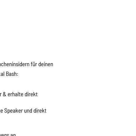
ncheninsidern für deinen
ital Bash:
 & erhalte direkt
e Speaker und direkt
rwegs an