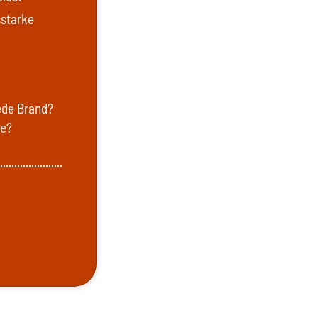
sstarke
ede Brand?
se?