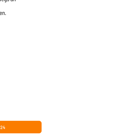
en.
024