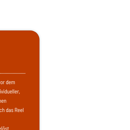
vor dem
vidueller,
hen
ach das Reel
elöst