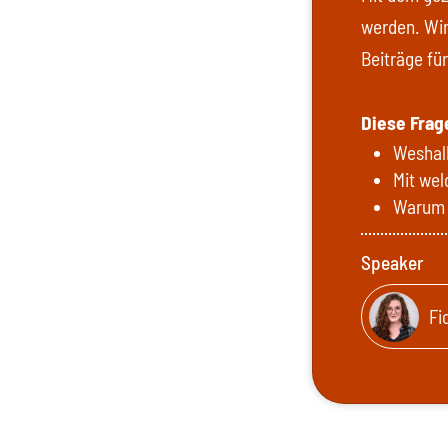
werden. Wir
Beiträge fü
Diese Frag
Weshalb
Mit wel
Warum k
Speaker
Fi