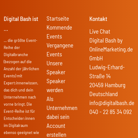
Startseite
Digital Bash ist
Kontakt
Kommende
…
Live Chat
Events
Digital Bash by
… die größte Event-
Vergangene
Reihe der
OnlineMarketing.de
Events
Digitalbranche
GmbH
(bezogen auf die
Unsere
Ludwig-Erhard-
Anzahl der jährlichen
Speaker
Straße 14
Events) mit
Speaker
Expert:innenwissen,
20459 Hamburg
werden
das dich und dein
Deutschland
Unternehmen nach
Als
info@digitalbash.de
vorne bringt. Die
Unternehmen
040 - 22 85 34 092
Event-Reihe ist für
dabei sein
Entscheider:innen
Account
im Digitalraum
ebenso geeignet wie
erstellen