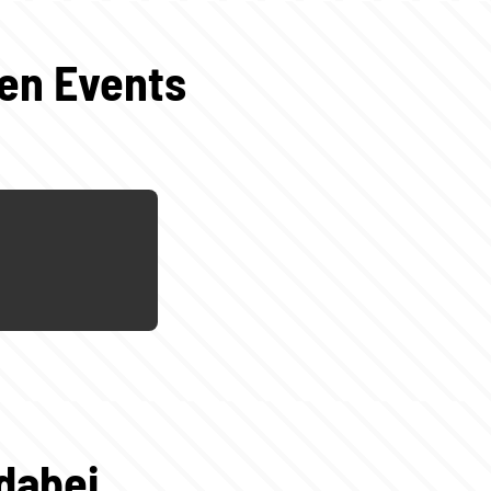
gen Events
dabei