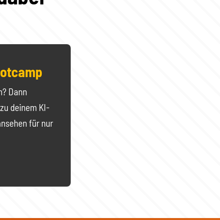
Bootcamp
en? Dann
 zu deinem KI-
ansehen für nur