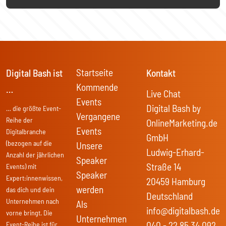
Startseite
Digital Bash ist
Kontakt
Kommende
…
Live Chat
Events
Digital Bash by
… die größte Event-
Vergangene
Reihe der
OnlineMarketing.de
Events
Digitalbranche
GmbH
(bezogen auf die
Unsere
Ludwig-Erhard-
Anzahl der jährlichen
Speaker
Straße 14
Events) mit
Speaker
Expert:innenwissen,
20459 Hamburg
werden
das dich und dein
Deutschland
Unternehmen nach
Als
info@digitalbash.de
vorne bringt. Die
Unternehmen
040 - 22 85 34 092
Event-Reihe ist für