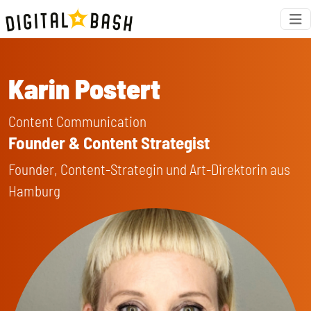
Karin Postert
Content Communication
Founder & Content Strategist
Founder, Content-Strategin und Art-Direktorin aus
Hamburg