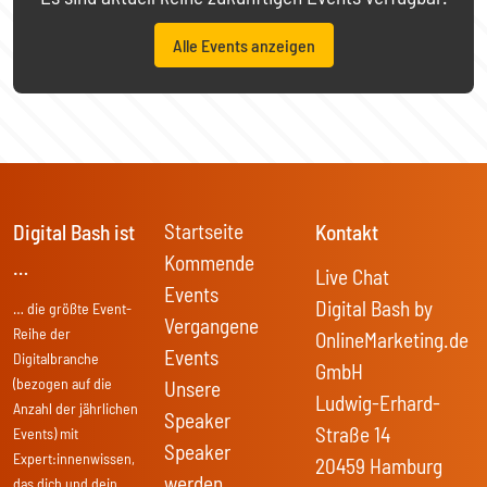
Alle Events anzeigen
Startseite
Digital Bash ist
Kontakt
Kommende
…
Live Chat
Events
Digital Bash by
… die größte Event-
Vergangene
Reihe der
OnlineMarketing.de
Events
Digitalbranche
GmbH
(bezogen auf die
Unsere
Ludwig-Erhard-
Anzahl der jährlichen
Speaker
Straße 14
Events) mit
Speaker
Expert:innenwissen,
20459 Hamburg
werden
das dich und dein