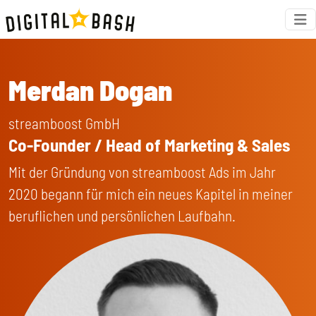
Merdan Dogan
streamboost GmbH
Co-Founder / Head of Marketing & Sales
Mit der Gründung von streamboost Ads im Jahr
2020 begann für mich ein neues Kapitel in meiner
beruflichen und persönlichen Laufbahn.