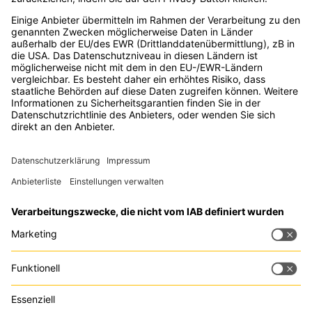
OnlineMarketing.de GmbH
Tipp:
Trackboxx
ist die
perfekte Google Analytics
Alternative
Kontakt
Rechtliches
Zu den
Events
Live Chat
Impressum
Digital Bash by
Datenschutz
OnlineMarketing.de
GmbH
Ludwig-Erhard-
Straße 14
20459 Hamburg
Deutschland
info@digitalbash.de
040 - 22 85 34 092