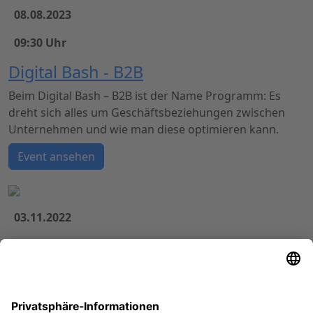
08.08.2023
09:30 Uhr
Digital Bash - B2B
Beim Digital Bash – B2B ist der Name Programm: Es
dreht sich alles um Geschäftsbeziehungen zwischen
Unternehmen und wie man diese optimieren kann.
Event ansehen
03.11.2022
09:00 Uhr
Digital Bash - Marketing Tools
Mit 5 Vorträgen zur optimierten Customer Journey: Der