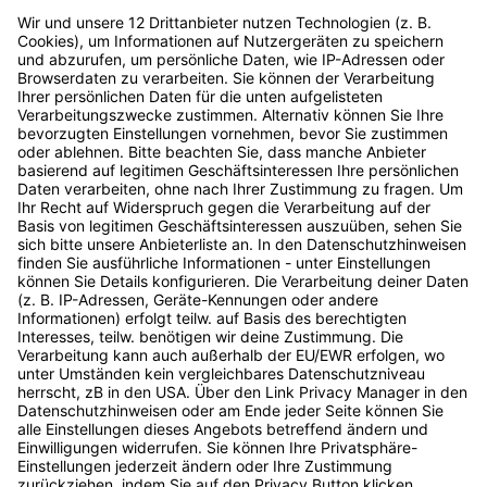
Digital Bash – Marketing Tools
Event ansehen
Digital Bash ist …
Startseite
Kommende Events
… die größte Event-Reihe der
Vergangene Events
Digitalbranche (bezogen auf
Unsere Speaker
die Anzahl der jährlichen
Speaker werden
Events) mit
Als Unternehmen dabei
Expert:innenwissen, das dich
sein
und dein Unternehmen nach
vorne bringt. Die Event-Reihe
Account erstellen
ist für Entscheider:innen im
Podcast
Digitalraum ebenso geeignet
wie für alle, die es werden
wollen. Made by