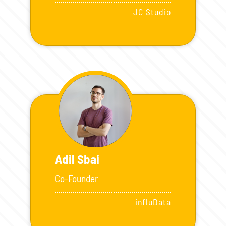
JC Studio
Adil Sbai
Co-Founder
influData