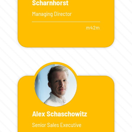
Scharnhorst
Managing Director
m42m
Alex Schaschowitz
Senior Sales Executive