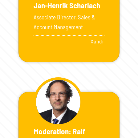
Jan-Henrik Scharlach
Associate Director, Sales &
Account Management
Xandr
Moderation: Ralf