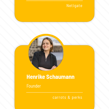
Netigate
Henrike Schaumann
Founder
carrots & perks