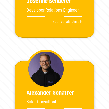
Josefine Schaefer
Developer Relations Engineer
Storyblok GmbH
Alexander Schaffer
Sales Consultant