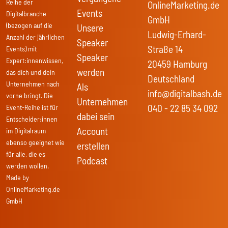
Reihe der
OnlineMarketing.de
Events
Digitalbranche
GmbH
(bezogen auf die
Unsere
Ludwig-Erhard-
Anzahl der jährlichen
Speaker
Straße 14
Events) mit
Speaker
Expert:innenwissen,
20459 Hamburg
werden
das dich und dein
Deutschland
Unternehmen nach
Als
info@digitalbash.de
vorne bringt. Die
Unternehmen
040 - 22 85 34 092
Event-Reihe ist für
dabei sein
Entscheider:innen
Account
im Digitalraum
ebenso geeignet wie
erstellen
für alle, die es
Podcast
werden wollen.
Made by
OnlineMarketing.de
GmbH