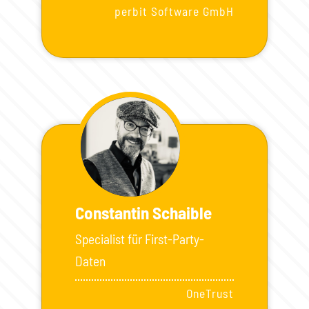
perbit Software GmbH
Constantin Schaible
Specialist für First-Party-
Daten
OneTrust