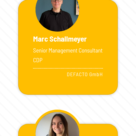
Marc Schallmeyer
Senior Management Consultant
CDP
DEFACTO GmbH