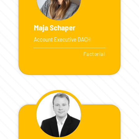
Maja Schaper
Account Executive DACH
Factorial