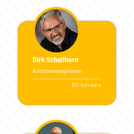
Dirk Schallhorn
Kund:innenbegeisterer
BSI Software