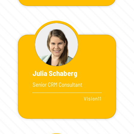
Julia Schaberg
Senior CRM Consultant
Vision11