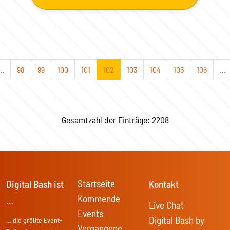
…
98
99
100
101
102
103
104
105
106
…
Gesamtzahl der Einträge: 2208
Startseite
Digital Bash ist
Kontakt
Kommende
…
Live Chat
Events
Digital Bash by
… die größte Event-
Vergangene