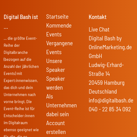
Startseite
Digital Bash ist
Kontakt
Kommende
…
Live Chat
Events
Digital Bash by
… die größte Event-
Vergangene
Reihe der
OnlineMarketing.de
Events
Digitalbranche
GmbH
(bezogen auf die
Unsere
Ludwig-Erhard-
Anzahl der jährlichen
Speaker
Straße 14
Events) mit
Speaker
Expert:innenwissen,
20459 Hamburg
werden
das dich und dein
Deutschland
Unternehmen nach
Als
info@digitalbash.de
vorne bringt. Die
Unternehmen
040 - 22 85 34 092
Event-Reihe ist für
dabei sein
Entscheider:innen
Account
im Digitalraum
ebenso geeignet wie
erstellen
für alle, die es