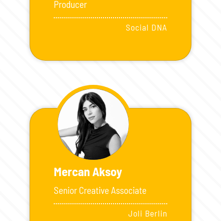
Producer
Social DNA
Mercan Aksoy
Senior Creative Associate
Joli Berlin