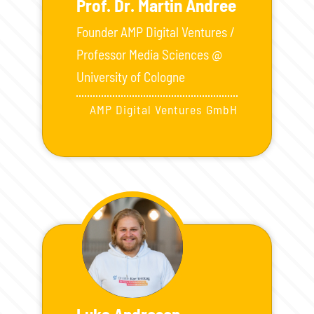
Prof. Dr. Martin Andree
Founder AMP Digital Ventures /
Professor Media Sciences @
University of Cologne
AMP Digital Ventures GmbH
Luka Andresen