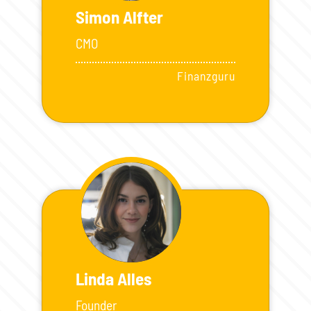
Simon Alfter
CMO
Finanzguru
Linda Alles
Founder