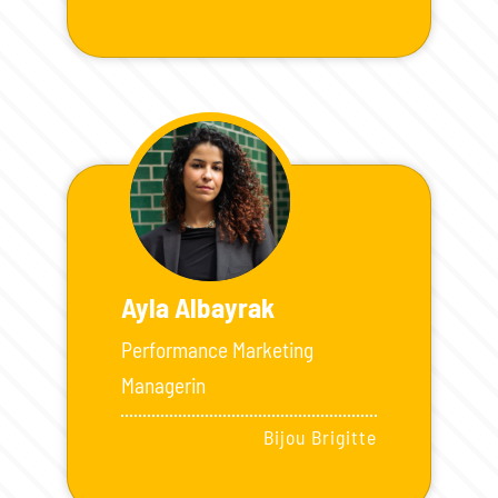
Ayla Albayrak
Performance Marketing
Managerin
Bijou Brigitte