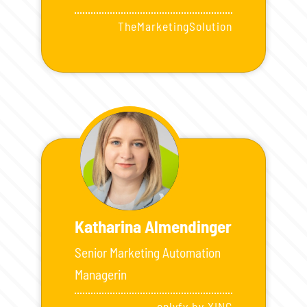
TheMarketingSolution
Katharina Almendinger
Senior Marketing Automation
Managerin
onlyfy by XING