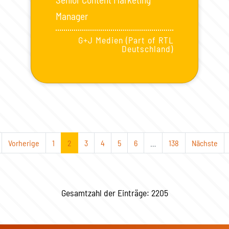
Manager
G+J Medien (Part of RTL
Deutschland)
Vorherige
1
2
3
4
5
6
…
138
Nächste
Gesamtzahl der Einträge: 2205