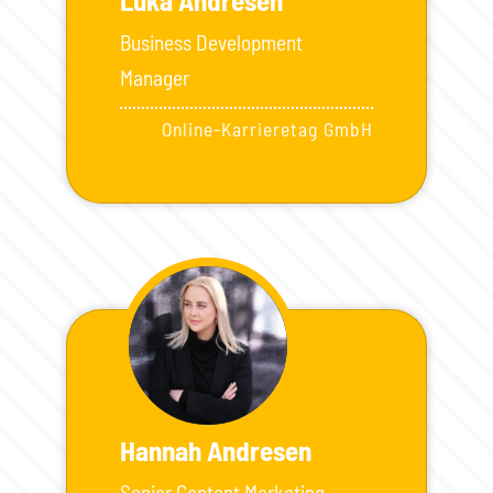
Business Development
Manager
Online-Karrieretag GmbH
Hannah Andresen
Senior Content Marketing