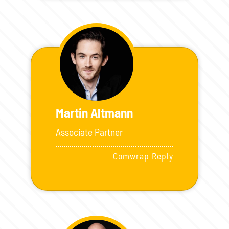
Martin Altmann
Associate Partner
Comwrap Reply