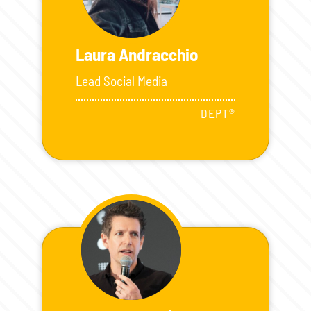
Laura Andracchio
Lead Social Media
DEPT®