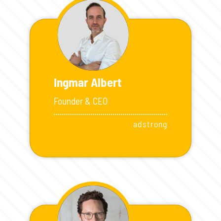
Ingmar Albert
Founder & CEO
adstrong