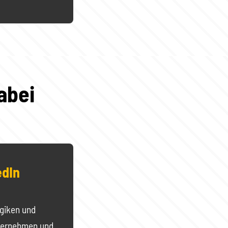
abei
edIn
ogiken und
nternehmen und