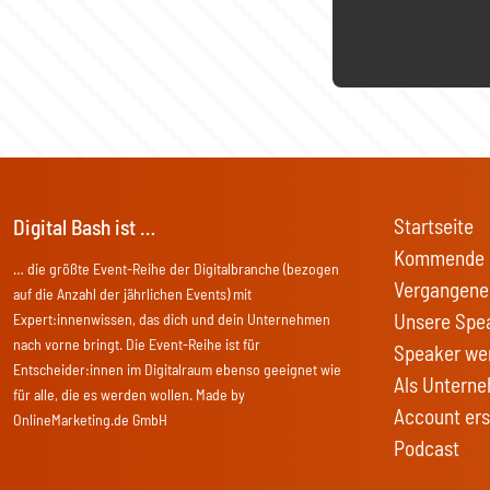
Startseite
Digital Bash ist …
Kommende 
… die größte Event-Reihe der Digitalbranche (bezogen
Vergangene
auf die Anzahl der jährlichen Events) mit
Unsere Spe
Expert:innenwissen, das dich und dein Unternehmen
nach vorne bringt. Die Event-Reihe ist für
Speaker we
Entscheider:innen im Digitalraum ebenso geeignet wie
Als Unterne
für alle, die es werden wollen. Made by
Account ers
OnlineMarketing.de GmbH
Podcast