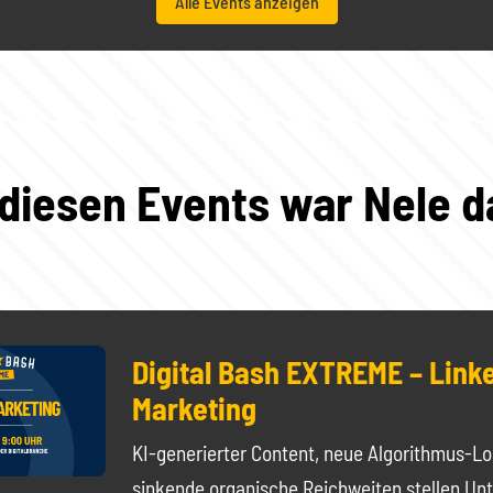
Alle Events anzeigen
 diesen Events war Nele d
Digital Bash EXTREME – Link
Marketing
KI-generierter Content, neue Algorithmus-L
sinkende organische Reichweiten stellen U