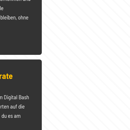
le
 bleiben, ohne
rate
 Digital Bash
ten auf die
e du es am