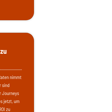
 zu
Raten nimmt
r sind
r Journeys
 jetzt, um
ROI zu