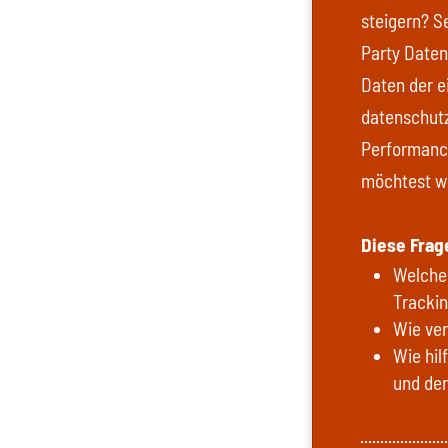
steigern? S
Party Daten
Daten der 
datenschut
Performanc
möchtest wi
Diese Frag
Welche 
Tracki
Wie ver
Wie hil
und den