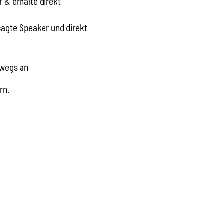
 & erhalte direkt
agte Speaker und direkt
rwegs an
rn.