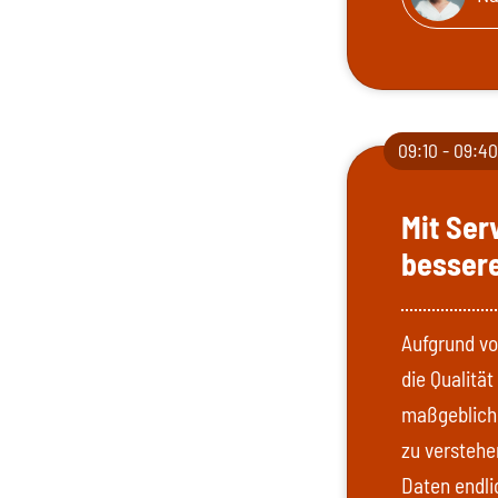
09:10 - 09:4
Mit Ser
besser
Aufgrund vo
die Qualitä
maßgeblich 
zu verstehe
Daten endli