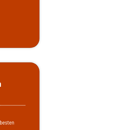
m
 besten