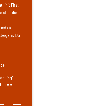
! Mit First-
e über die
und die
teigern. Du
ide
racking?
timieren