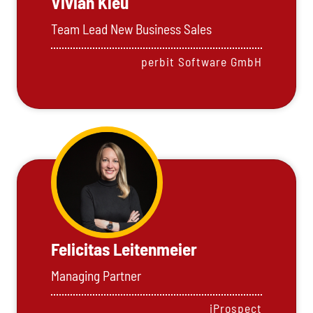
Vivian Kleu
Team Lead New Business Sales
perbit Software GmbH
Felicitas Leitenmeier
Managing Partner
iProspect