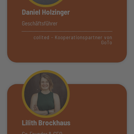
Daniel Holzinger
Geschäftsführer
colited - Kooperationspartner von
GoTo
Lilith Brockhaus
Co-Founder & CEO