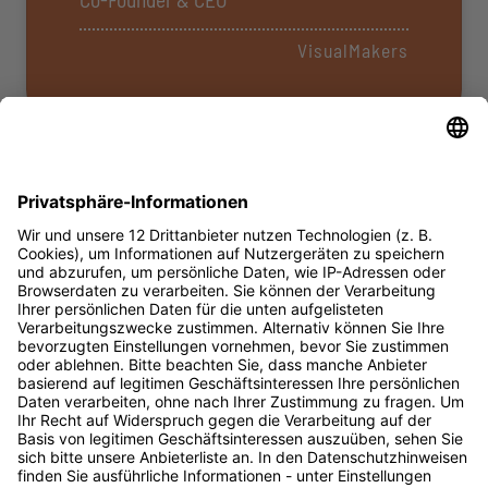
VisualMakers
Teilnehmende Unternehmen
Folgende Unternehmen sind mit dabei:
Startseite
Digital Bash ist
Kontakt
Kommende
…
Live Chat