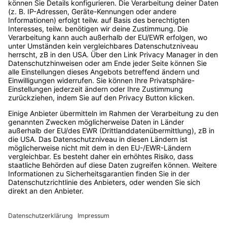
Events
Digital Bash by
… die größte Event-
Vergangene
Reihe der
OnlineMarketing.de
Events
Digitalbranche
GmbH
(bezogen auf die
Unsere
Ludwig-Erhard-
Anzahl der jährlichen
Speaker
Straße 14
Events) mit
Speaker
Expert:innenwissen,
20459 Hamburg
werden
das dich und dein
Deutschland
Unternehmen nach
Als
info@digitalbash.de
vorne bringt. Die
Unternehmen
040 - 22 85 34 092
Event-Reihe ist für
dabei sein
Entscheider:innen
Account
im Digitalraum
ebenso geeignet wie
erstellen
für alle, die es
Podcast
werden wollen.
Made by
OnlineMarketing.de
GmbH