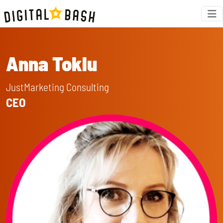
Anna Toklu
JustMarketing Consulting
CEO