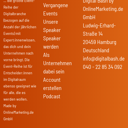
Digital Bash by
… die größte Event-
Vergangene
Reihe der
OnlineMarketing.de
Events
Digitalbranche
GmbH
(bezogen auf die
Unsere
Ludwig-Erhard-
Anzahl der jährlichen
Speaker
Straße 14
Events) mit
Speaker
Expert:innenwissen,
20459 Hamburg
werden
das dich und dein
Deutschland
Unternehmen nach
Als
info@digitalbash.de
vorne bringt. Die
Unternehmen
040 - 22 85 34 092
Event-Reihe ist für
dabei sein
Entscheider:innen
Account
im Digitalraum
ebenso geeignet wie
erstellen
für alle, die es
Podcast
werden wollen.
Made by
OnlineMarketing.de
GmbH