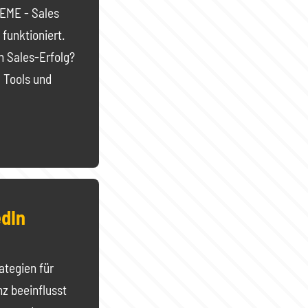
EME - Sales
 funktioniert.
n Sales-Erfolg?
, Tools und
edIn
ategien für
nz beeinflusst