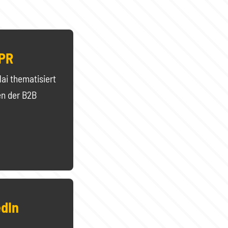
-PR
ai thematisiert
en der B2B
edIn