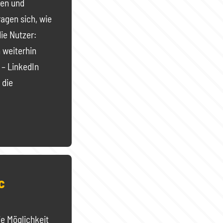
cen und
agen sich, wie
die Nutzer:
n weiterhin
 – LinkedIn
 die
c
e Möglichkeit