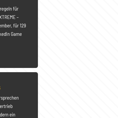
regeln für
 EXTREME –
ember, für 129
nkedIn Game
s
ersprechen
ertrieb
ndern ein