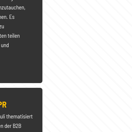
inzutauchen,
nen. Es
zu
en teilen
 und
PR
li thematisiert
en der B2B