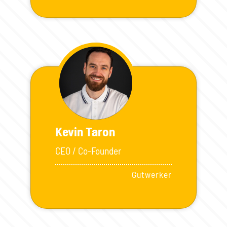
Kevin Taron
CEO / Co-Founder
Gutwerker