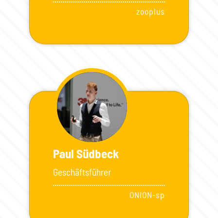
zooplus
Paul Südbeck
Geschäftsführer
ONION-sp