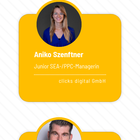
Aniko Szenftner
Junior SEA-/PPC-Managerin
clicks digital GmbH