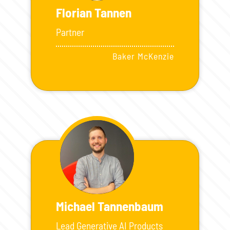
Florian Tannen
Partner
Baker McKenzie
Michael Tannenbaum
Lead Generative AI Products