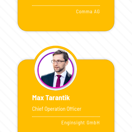
Comma AG
Max Tarantik
Chief Operation Officer
Enginsight GmbH