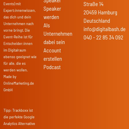
Speaker
Straße 14
Events) mit
Speaker
Expert:innenwissen,
20459 Hamburg
werden
das dich und dein
Deutschland
Unternehmen nach
Als
info@digitalbash.de
vorne bringt. Die
Unternehmen
040 - 22 85 34 092
Event-Reihe ist für
dabei sein
Entscheider:innen
Account
im Digitalraum
ebenso geeignet wie
erstellen
für alle, die es
Podcast
werden wollen.
Made by
OnlineMarketing.de
GmbH
Tipp:
Trackboxx
ist
die perfekte Google
Analytics Alternative