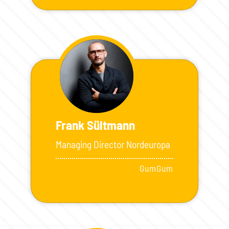
Frank Sültmann
Managing Director Nordeuropa
GumGum