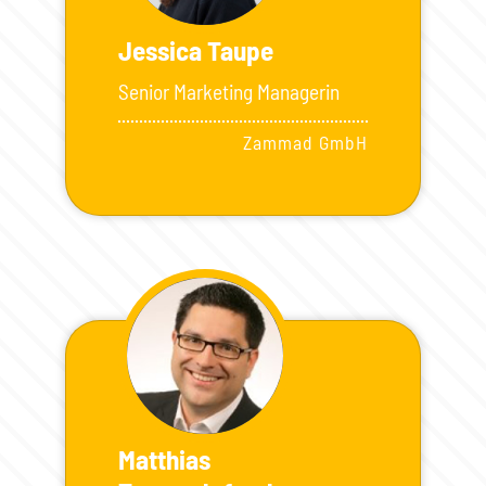
Jessica Taupe
Senior Marketing Managerin
Zammad GmbH
Matthias