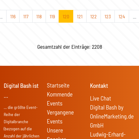
…
116
117
118
119
120
121
122
123
124
…
Gesamtzahl der Einträge: 2208
Startseite
Digital Bash ist
Kontakt
Kommende
…
Live Chat
Events
Digital Bash by
… die größte Event-
Vergangene
Reihe der
OnlineMarketing.de
Events
Digitalbranche
GmbH
(bezogen auf die
Unsere
Ludwig-Erhard-
Anzahl der jährlichen