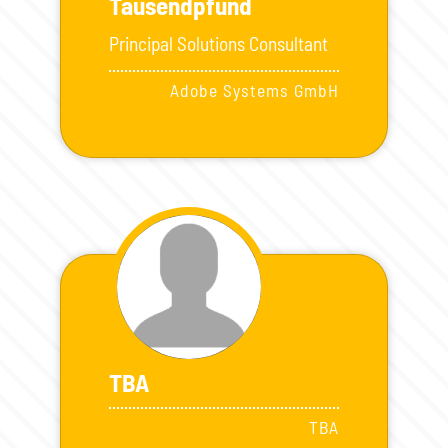
Tausendpfund
Principal Solutions Consultant
Adobe Systems GmbH
TBA
TBA