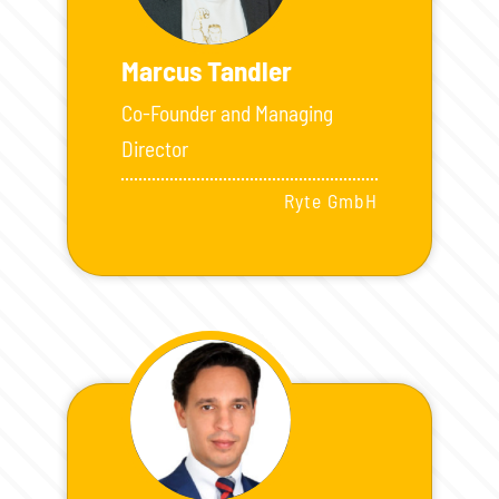
Marcus Tandler
Co-Founder and Managing
Director
Ryte GmbH