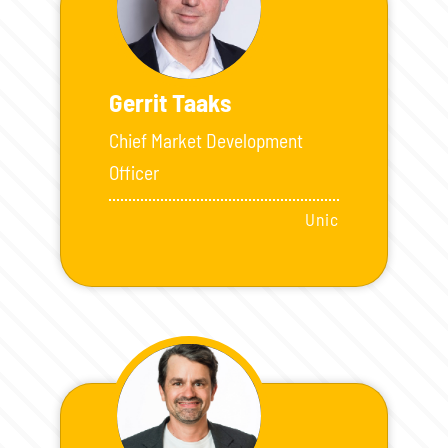
Gerrit Taaks
Chief Market Development
Officer
Unic