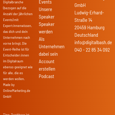
Events
Digitalbranche
GmbH
(bezogen auf die
Unsere
Ludwig-Erhard-
Anzahl der jährlichen
Speaker
Straße 14
Events) mit
Speaker
Expert:innenwissen,
20459 Hamburg
werden
das dich und dein
Deutschland
Unternehmen nach
Als
info@digitalbash.de
vorne bringt. Die
Unternehmen
040 - 22 85 34 092
Event-Reihe ist für
dabei sein
Entscheider:innen
Account
im Digitalraum
ebenso geeignet wie
erstellen
für alle, die es
Podcast
werden wollen.
Made by
OnlineMarketing.de
GmbH
Tipp:
Trackboxx
ist