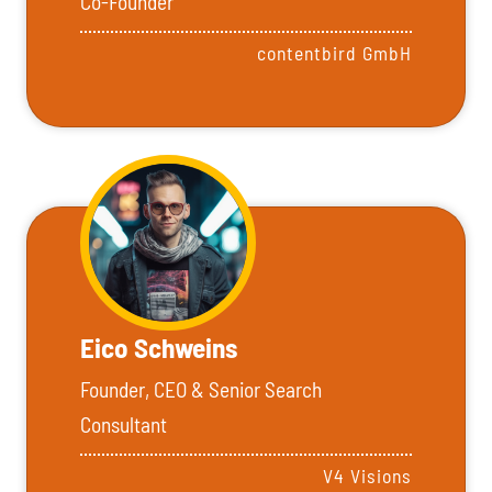
Co-Founder
contentbird GmbH
Eico Schweins
Founder, CEO & Senior Search
Consultant
V4 Visions