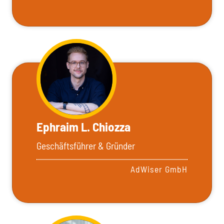
Ephraim L. Chiozza
Geschäftsführer & Gründer
AdWiser GmbH