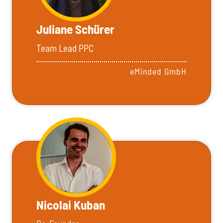
Juliane Schürer
Team Lead PPC
eMinded GmbH
Nicolai Kuban