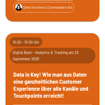
Stela Yoncheva
| Commanders Act
10:20 - 10:50 Uhr
Digital Bash – Analytics & Tracking am 23.
September 2025
Data is Key! Wie man aus Daten
eine ganzheitlichen Customer
Experience über alle Kanäle und
Touchpoints erreicht!