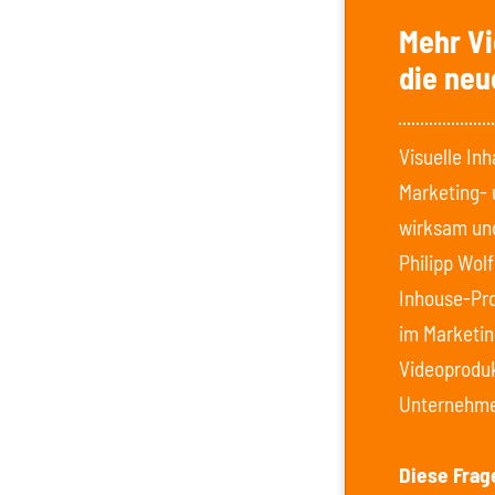
Mehr Vi
die neu
Visuelle In
Marketing- 
wirksam un
Philipp Wol
Inhouse-Pro
im Marketin
Videoproduk
Unternehmen
Diese Frag