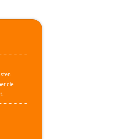
gsten
ber die
t.