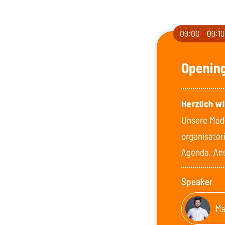
09:00 - 09:1
Openin
Herzlich w
Unsere Mode
organisator
Agenda. Ans
Speaker
Ma