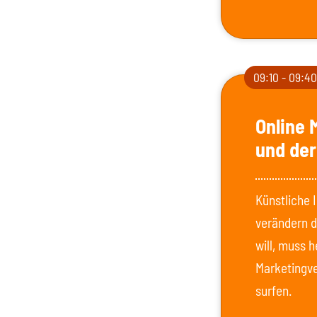
09:10 - 09:4
Online 
und der
Künstliche 
verändern d
will, muss 
Marketingve
surfen.