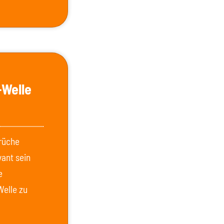
-Welle
brüche
vant sein
e
Welle zu