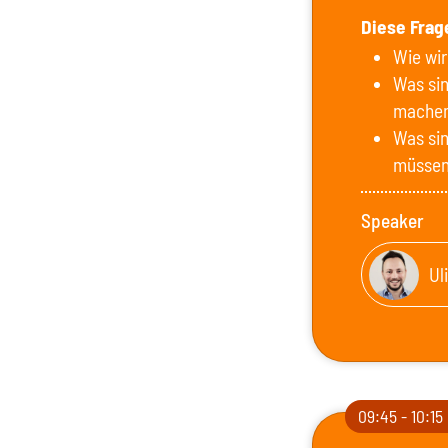
Diese Frag
Wie wir
Was sin
machen
Was sin
müssen,
Speaker
Ul
09:45 - 10:15