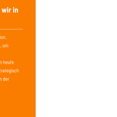
wir in
ion.
g, um
en heute
trategisch
n der