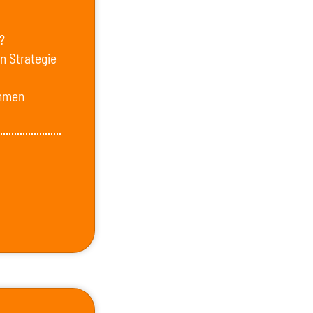
?
en Strategie
ehmen