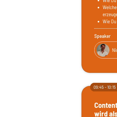
Wie Du 
Welche 
erzeug
Wie Du 
Speaker
Ni
09:45 - 10:15
Content
wird al