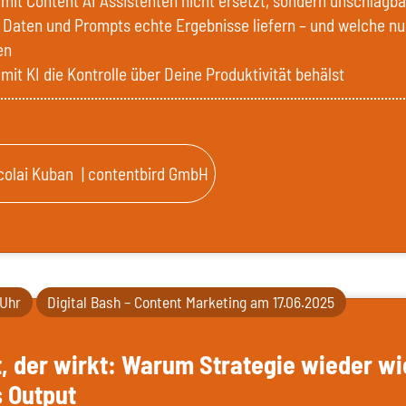
mit Content AI Assistenten nicht ersetzt, sondern unschlagba
Daten und Prompts echte Ergebnisse liefern – und welche n
en
mit KI die Kontrolle über Deine Produktivität behälst
colai Kuban
| contentbird GmbH
 Uhr
Digital Bash – Content Marketing am 17.06.2025
, der wirkt: Warum Strategie wieder wi
s Output