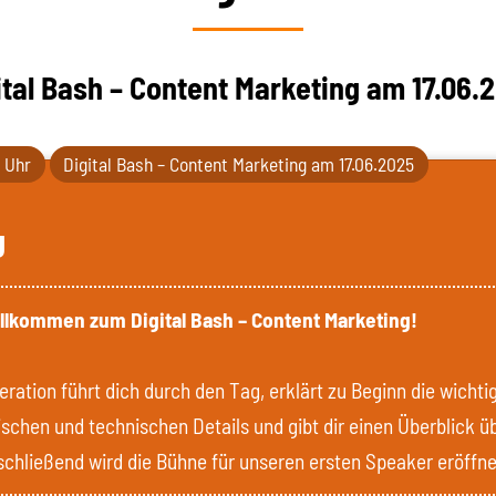
ital Bash – Content Marketing am 17.06.
0 Uhr
Digital Bash – Content Marketing am 17.06.2025
g
illkommen zum Digital Bash – Content Marketing!
ration führt dich durch den Tag, erklärt zu Beginn die wichti
ischen und technischen Details und gibt dir einen Überblick ü
chließend wird die Bühne für unseren ersten Speaker eröffne