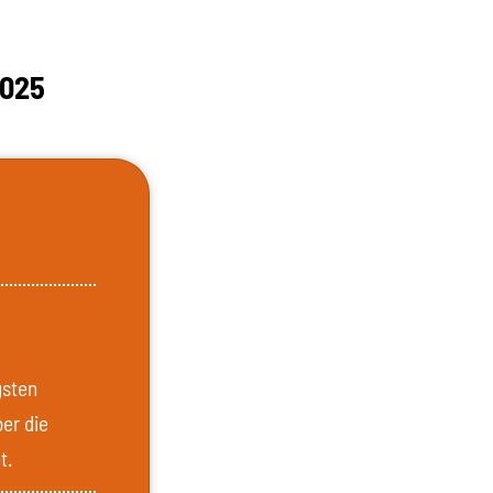
2025
gsten
ber die
t.