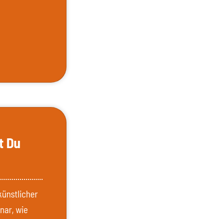
t Du
künstlicher
nar, wie