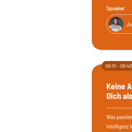
Speaker
Ju
09:10 - 09:4
Keine A
Dich al
Was passier
Intelligenz 