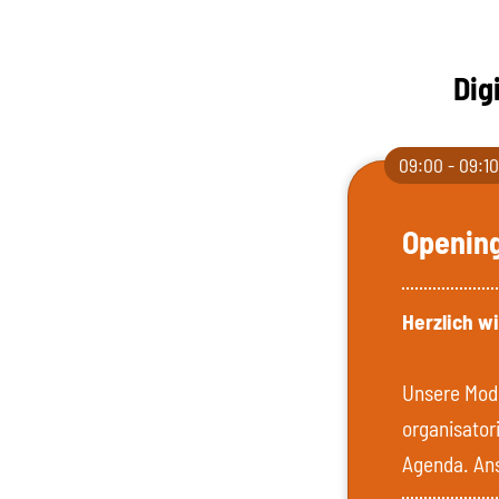
Dig
09:00 - 09:1
Openin
Herzlich w
Unsere Mode
organisator
Agenda. Ans