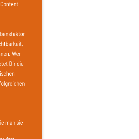
 Content
ebensfaktor
chtbarkeit,
nnen. Wer
tet Dir die
tischen
folgreichen
ie man sie