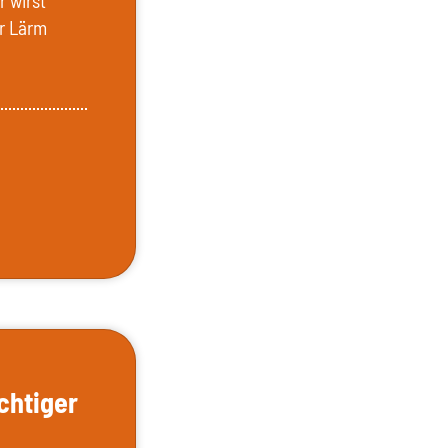
r wirst
ur Lärm
chtiger