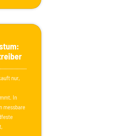
hstum:
reiber
auft nur,
immt. In
en messbare
dfeste
t,