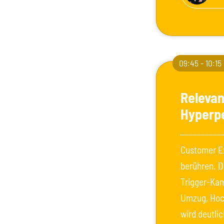
09:45 - 10:15
Relevan
Hyperpe
Customer Ex
berühren. D
Trigger-Kam
Umzug, Hoch
wird deutli