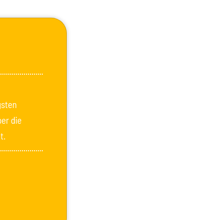
gsten
ber die
t.