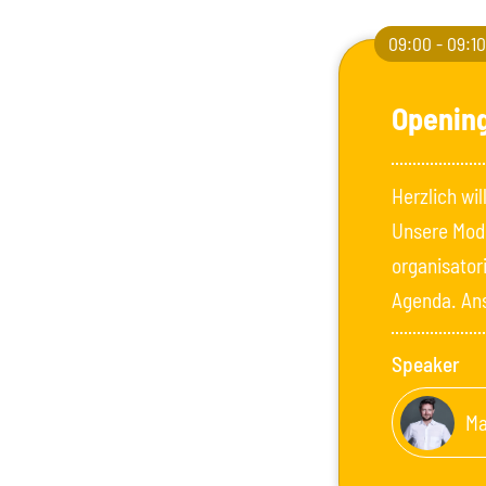
09:00 - 09:1
Openin
Herzlich wi
Unsere Mode
organisator
Agenda. Ans
Speaker
Ma