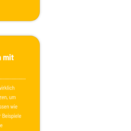
 mit
irklich
tzen, um
ssen wie
 Beispiele
te