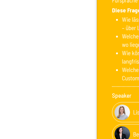
Fürsprache
Diese Frag
Wie lä
– über 
Welche 
wo lieg
Wie kö
langfri
Welche 
Custom
Speaker
Li
Be