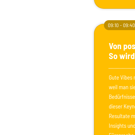
09:10 - 09:4
Von po
So wir
Gute Vibes 
weil man si
Bedürfnisse
dieser Key
Resultate m
Insights und