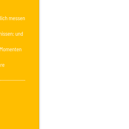
klich messen
nissen; und
a-Momenten
hre