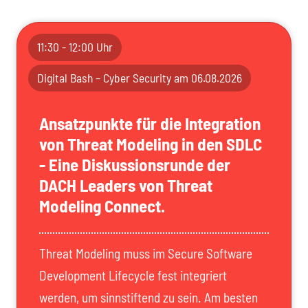
11:30 - 12:00 Uhr
Digital Bash – Cyber Security am 06.08.2026
Ansatzpunkte für die Integration
von Threat Modeling in den SDLC
- Eine Diskussionsrunde der
DACH Leaders von Threat
Modeling Connect.
Threat Modeling muss im Secure Software
Development Lifecycle fest integriert
werden, um sinnstiftend zu sein. Am besten