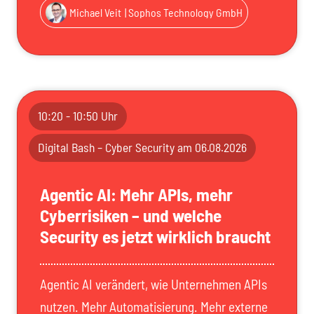
Michael Veit
| Sophos Technology GmbH
10:20 - 10:50 Uhr
Digital Bash – Cyber Security am 06.08.2026
Agentic AI: Mehr APIs, mehr
Cyberrisiken – und welche
Security es jetzt wirklich braucht
Agentic AI verändert, wie Unternehmen APIs
nutzen. Mehr Automatisierung. Mehr externe