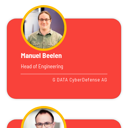
Manuel Beelen
Head of Engineering
G DATA CyberDefense AG