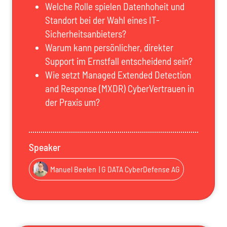
Welche Rolle spielen Datenhoheit und
Standort bei der Wahl eines IT-
Sicherheitsanbieters?
Warum kann persönlicher, direkter
Support im Ernstfall entscheidend sein?
Wie setzt Managed Extended Detection
and Response (MXDR) CyberVertrauen in
der Praxis um?
Speaker
Manuel Beelen
| G DATA CyberDefense AG