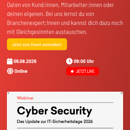
Daten von Kund:innen, Mitarbeiter:innen oder
deinen eigenen. Bei uns lernst du von
Branchenexpert:Innen und kannst dich dazu noch
mit Gleichgesinnten austauschen.
Jetzt zum Event anmelden!
06.08.2026
09:00 Uhr
Online
JETZT LIVE