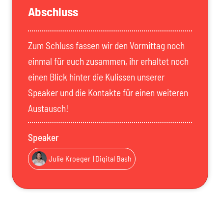
Abschluss
Zum Schluss fassen wir den Vormittag noch
einmal für euch zusammen, ihr erhaltet noch
einen Blick hinter die Kulissen unserer
Speaker und die Kontakte für einen weiteren
Austausch!
Speaker
Julie Kroeger
| Digital Bash