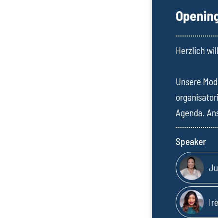
Openin
Herzlich wi
Unsere Mode
organisator
Agenda. Ans
Speaker
Ju
Ir