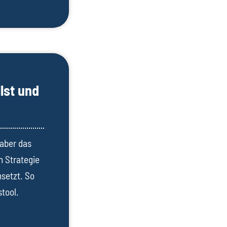
llst und
 aber das
n Strategie
msetzt. So
tool.