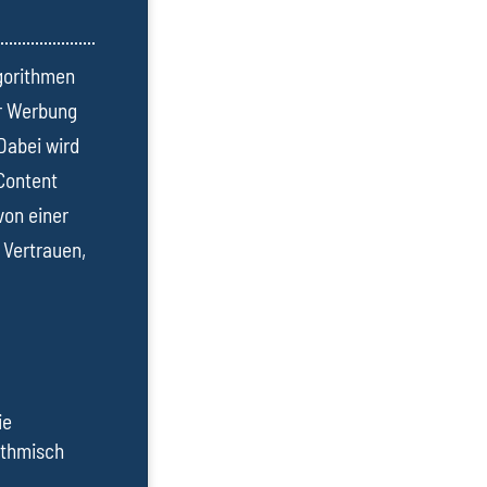
lgorithmen
r Werbung
Dabei wird
 Content
von einer
 Vertrauen,
ie
ithmisch