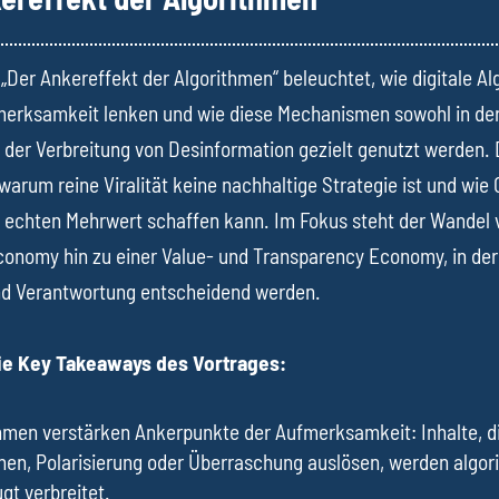
 „Der Ankereffekt der Algorithmen“ beleuchtet, wie digitale A
merksamkeit lenken und wie diese Mechanismen sowohl in de
i der Verbreitung von Desinformation gezielt genutzt werden. 
 warum reine Viralität keine nachhaltige Strategie ist und wie
 echten Mehrwert schaffen kann. Im Fokus steht der Wandel 
conomy hin zu einer Value- und Transparency Economy, in der
nd Verantwortung entscheidend werden.
ie Key Takeaways des Vortrages:
hmen verstärken Ankerpunkte der Aufmerksamkeit: Inhalte, d
en, Polarisierung oder Überraschung auslösen, werden algor
gt verbreitet.