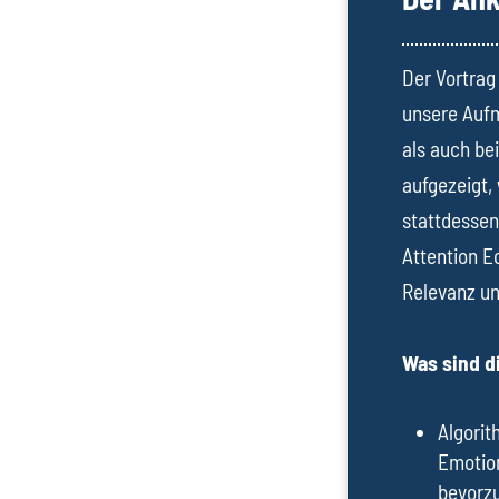
Der Vortrag
unsere Auf
als auch be
aufgezeigt,
stattdessen
Attention E
Relevanz u
Was sind d
Algorit
Emotion
bevorzu