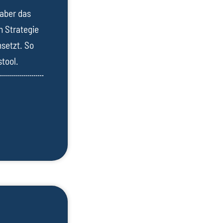
 aber das
n Strategie
msetzt. So
tool.