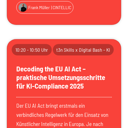
Frank Müller
| CINTELLIC
10:20 - 10:50 Uhr
t3n Skills x Digital Bash – KI
Decoding the EU AI Act –
praktische Umsetzungsschritte
für KI-Compliance 2025
Der EU AI Act bringt erstmals ein
verbindliches Regelwerk für den Einsatz von
Künstlicher Intelligenz in Europa. Je nach