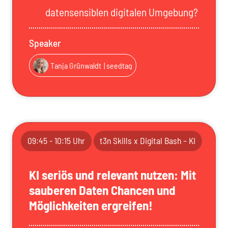
datensensiblen digitalen Umgebung?
Speaker
Tanja Grünwaldt
| seedtag
09:45 - 10:15 Uhr
t3n Skills x Digital Bash – KI
KI seriös und relevant nutzen: Mit
sauberen Daten Chancen und
Möglichkeiten ergreifen!