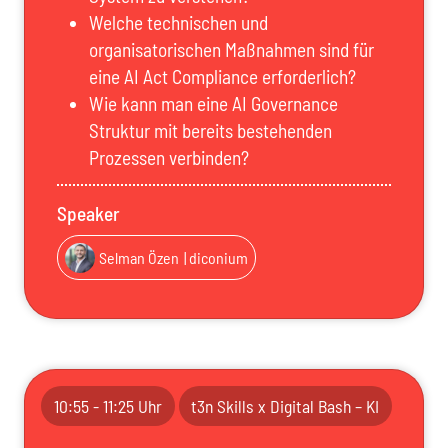
Welche technischen und
organisatorischen Maßnahmen sind für
eine AI Act Compliance erforderlich?
Wie kann man eine AI Governance
Struktur mit bereits bestehenden
Prozessen verbinden?
Speaker
Selman Özen
| diconium
10:55 - 11:25 Uhr
t3n Skills x Digital Bash – KI