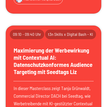
09:10 - 09:40 Uhr
t3n Skills x Digital Bash – KI
Maximierung der Werbewirkung
mit Contextual AI:
Datenschutzkonformes Audience
Targeting mit Seedtags Liz
In dieser Masterclass zeigt Tanja Grünwaldt,
Commercial Director DACH bei Seedtag, wie
Werbetreibende mit KI-gestützter Contextual