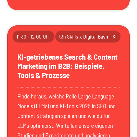
11:30 - 12:00 Uhr
t3n Skills x Digital Bash – KI
KI-getriebenes Search & Content
Marketing im B2B: Beispiele,
Tools & Prozesse
Finde heraus, welche Rolle Large Language
Models (LLMs) und KI-Tools 2025 in SEO und
Content Strategien spielen und wie du für
LLMs optimierst. Wir teilen unsere eigenen
Studien und Experimente und analysieren