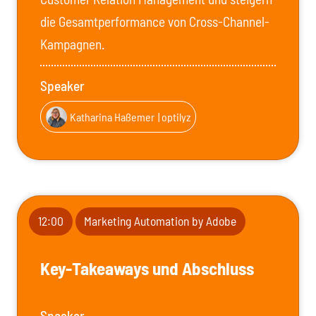
die Gesamtperformance von Cross-Channel-
Kampagnen.
Speaker
Katharina Haßemer
| optilyz
12:00
Marketing Automation by Adobe
Key-Takeaways und Abschluss
Speaker