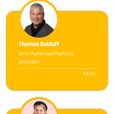
Thomas Balduff
Go-to-Market Lead Marketing
Automation
Adobe