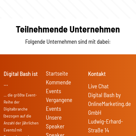
Teilnehmende Unternehmen
Folgende Unternehmen sind mit dabei:
Startseite
Digital Bash ist
Kontakt
Kommende
…
Live Chat
Events
Digital Bash by
… die größte Event-
Vergangene
Reihe der
OnlineMarketing.de
Events
Digitalbranche
GmbH
(bezogen auf die
Unsere
Ludwig-Erhard-
Anzahl der jährlichen
Speaker
Straße 14
Events) mit
Speaker