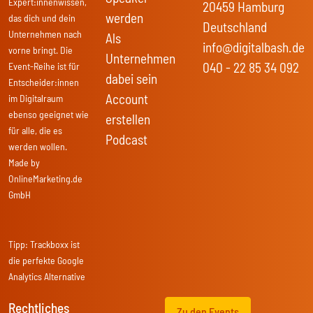
Expert:innenwissen,
20459 Hamburg
werden
das dich und dein
Deutschland
Unternehmen nach
Als
info@digitalbash.de
vorne bringt. Die
Unternehmen
040 - 22 85 34 092
Event-Reihe ist für
dabei sein
Entscheider:innen
Account
im Digitalraum
ebenso geeignet wie
erstellen
für alle, die es
Podcast
werden wollen.
Made by
OnlineMarketing.de
GmbH
Tipp:
Trackboxx
ist
die perfekte Google
Analytics Alternative
Rechtliches
Zu den Events