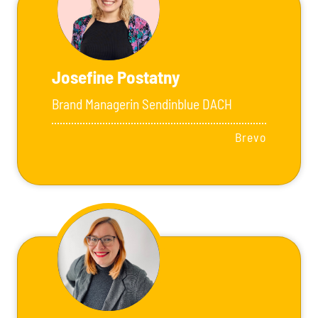
Josefine Postatny
Brand Managerin Sendinblue DACH
Brevo