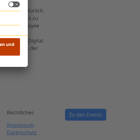
 für
ung und natürlich
äßig Insights zu
itment, Employee
r. Mit dem Digital
arke am Puls der
Rechtliches
Zu den Events
Impressum
Datenschutz