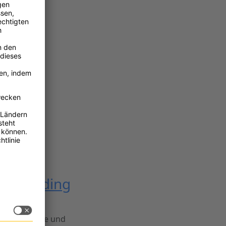
ei
er Branding
rendeinblicke und