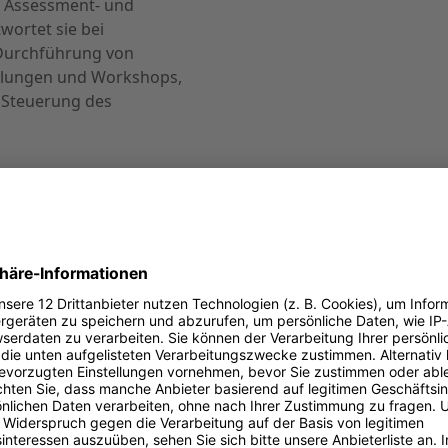
e Assessment- und
wortet sie bei
e Durchführung von
ulungen und Workshops,
 Steuerung des
e Lisa bei diesen zukünftigen 