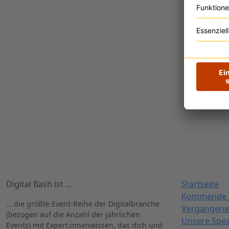
Digital Bash ist …
Startseite
Kommende 
… die größte Event-Reihe der Digitalbranche
Vergangene
(bezogen auf die Anzahl der jährlichen
Unsere Spe
Events) mit Expert:innenwissen, das dich und