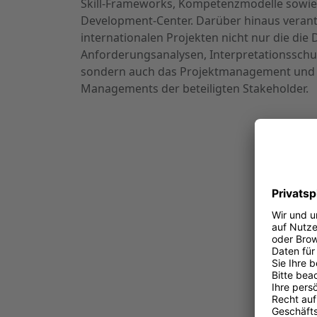
Skill-Frameworks, Kompetenzmodelle sowi
Development-Center. Darüber hinaus verant
internationalen Projekten nicht nur die di
Anforderungsanalysen, Interpretationssch
sondern auch das Projektmanagement und
Managements der beteiligten Stakeholder.
Erleb