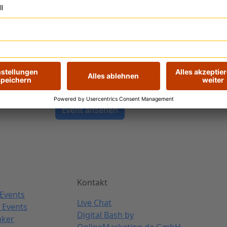
Best Practices von Recruitment-Expert:innen
Personalabteilungen, die Unternehmensführ
auch Arbeitnehmer:innen. Sichere dir regelm
New Work und New Pay, Social Media Recru
Experience, Hybrid Work, KI-Potentialen für
Stellenausschreibungen und dergleichen meh
Bash – HR bleiben deine Teams und deine M
Zeit.
Event ansehen
Kontakt
Events
Live Chat
 Events
Digital Bash by
aker