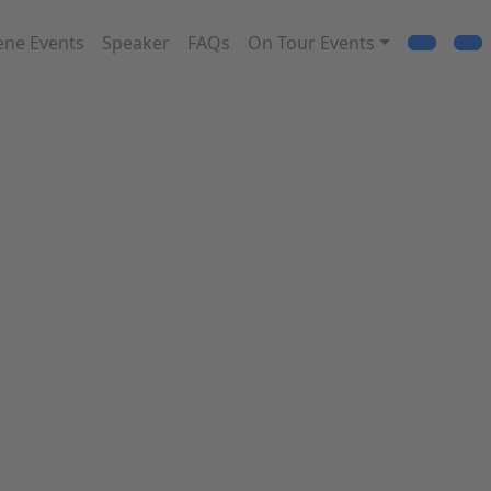
ene Events
Speaker
FAQs
On Tour Events