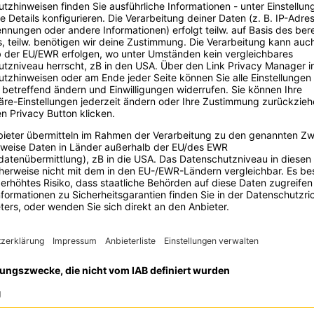
Es sind aktuell keine zukünftigen Events verfügbar.
Alle Events anzeigen
ei diesen Events war Lisa dab
Digital Bash – HR Employ
& Corporate Health
Der Digital Bash – HR liefert umfangreiche T