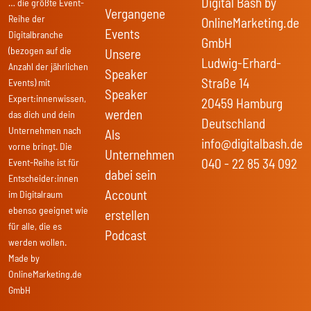
Digital Bash by
… die größte Event-
Vergangene
Reihe der
OnlineMarketing.de
Events
Digitalbranche
GmbH
(bezogen auf die
Unsere
Ludwig-Erhard-
Anzahl der jährlichen
Speaker
Straße 14
Events) mit
Speaker
Expert:innenwissen,
20459 Hamburg
werden
das dich und dein
Deutschland
Unternehmen nach
Als
info@digitalbash.de
vorne bringt. Die
Unternehmen
040 - 22 85 34 092
Event-Reihe ist für
dabei sein
Entscheider:innen
Account
im Digitalraum
ebenso geeignet wie
erstellen
für alle, die es
Podcast
werden wollen.
Made by
OnlineMarketing.de
GmbH