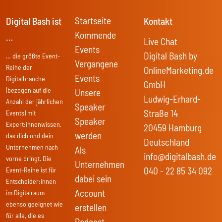
Startseite
Digital Bash ist
Kontakt
Kommende
…
Live Chat
Events
Digital Bash by
… die größte Event-
Vergangene
Reihe der
OnlineMarketing.de
Events
Digitalbranche
GmbH
(bezogen auf die
Unsere
Ludwig-Erhard-
Anzahl der jährlichen
Speaker
Straße 14
Events) mit
Speaker
Expert:innenwissen,
20459 Hamburg
werden
das dich und dein
Deutschland
Unternehmen nach
Als
info@digitalbash.de
vorne bringt. Die
Unternehmen
040 - 22 85 34 092
Event-Reihe ist für
dabei sein
Entscheider:innen
Account
im Digitalraum
ebenso geeignet wie
erstellen
für alle, die es
Podcast