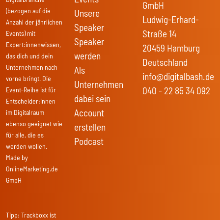
GmbH
(bezogen auf die
Unsere
Ludwig-Erhard-
Anzahl der jährlichen
Speaker
Straße 14
Events) mit
Speaker
Expert:innenwissen,
20459 Hamburg
werden
das dich und dein
Deutschland
Unternehmen nach
Als
info@digitalbash.de
vorne bringt. Die
Unternehmen
040 - 22 85 34 092
Event-Reihe ist für
dabei sein
Entscheider:innen
Account
im Digitalraum
ebenso geeignet wie
erstellen
für alle, die es
Podcast
werden wollen.
Made by
OnlineMarketing.de
GmbH
Tipp:
Trackboxx
ist