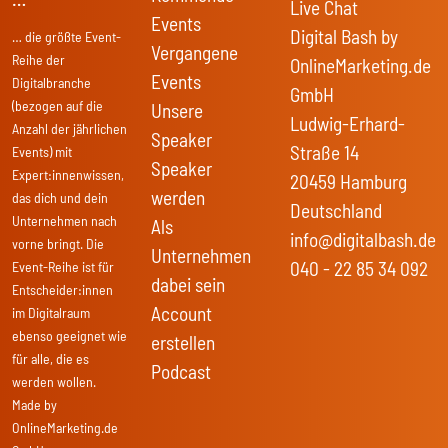
Live Chat
Events
Digital Bash by
… die größte Event-
Vergangene
Reihe der
OnlineMarketing.de
Events
Digitalbranche
GmbH
(bezogen auf die
Unsere
Ludwig-Erhard-
Anzahl der jährlichen
Speaker
Straße 14
Events) mit
Speaker
Expert:innenwissen,
20459 Hamburg
werden
das dich und dein
Deutschland
Unternehmen nach
Als
info@digitalbash.de
vorne bringt. Die
Unternehmen
040 - 22 85 34 092
Event-Reihe ist für
dabei sein
Entscheider:innen
Account
im Digitalraum
ebenso geeignet wie
erstellen
für alle, die es
Podcast
werden wollen.
Made by
OnlineMarketing.de