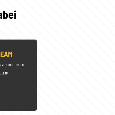
abei
REAM
s an unserem
au im