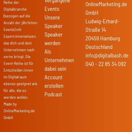
Vergangene
Reihe der
OnlineMarketing.de
Events
Digitalbranche
GmbH
(bezogen auf die
Unsere
Ludwig-Erhard-
Anzahl der jährlichen
Speaker
Straße 14
Events) mit
Speaker
Expert:innenwissen,
20459 Hamburg
werden
das dich und dein
Deutschland
Unternehmen nach
Als
info@digitalbash.de
vorne bringt. Die
Unternehmen
040 - 22 85 34 092
Event-Reihe ist für
dabei sein
Entscheider:innen
Account
im Digitalraum
ebenso geeignet wie
erstellen
für alle, die es
Podcast
werden wollen.
Made by
OnlineMarketing.de
GmbH