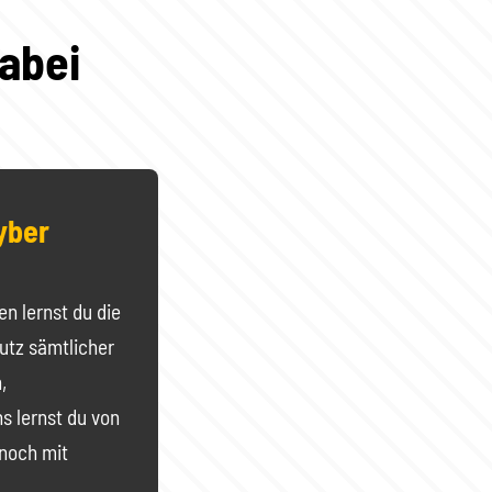
dabei
Cyber
en lernst du die
utz sämtlicher
,
s lernst du von
noch mit