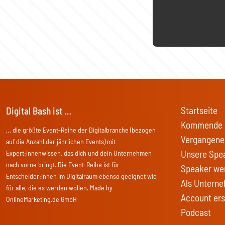
Startseite
Digital Bash ist …
Kommende 
… die größte Event-Reihe der Digitalbranche (bezogen
Vergangene
auf die Anzahl der jährlichen Events) mit
Unsere Spe
Expert:innenwissen, das dich und dein Unternehmen
nach vorne bringt. Die Event-Reihe ist für
Speaker we
Entscheider:innen im Digitalraum ebenso geeignet wie
Als Unterne
für alle, die es werden wollen. Made by
Account ers
OnlineMarketing.de GmbH
Podcast