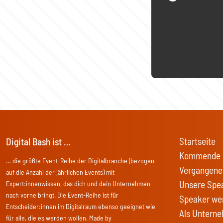
Startseite
Digital Bash ist …
Kommende 
… die größte Event-Reihe der Digitalbranche (bezogen
Vergangene
auf die Anzahl der jährlichen Events) mit
Unsere Spe
Expert:innenwissen, das dich und dein Unternehmen
nach vorne bringt. Die Event-Reihe ist für
Speaker we
Entscheider:innen im Digitalraum ebenso geeignet wie
Als Unterne
für alle, die es werden wollen. Made by