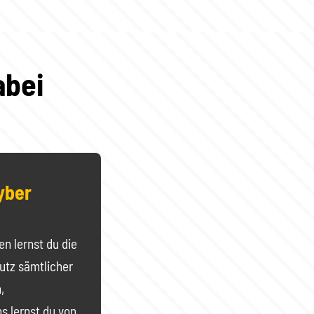
abei
Cyber
en lernst du die
utz sämtlicher
,
s lernst du von