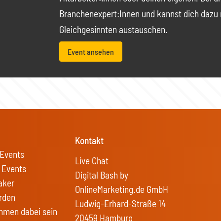
Branchenexpert:Innen und kannst dich dazu 
Gleichgesinnten austauschen.
Event ansehen
Kontakt
Events
Live Chat
 Events
Digital Bash by
aker
OnlineMarketing.de GmbH
rden
Ludwig-Erhard-Straße 14
hmen dabei sein
20459 Hamburg